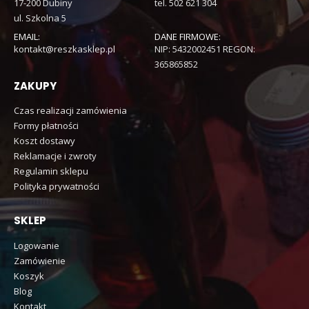
17-200 Dubiny
tel. 502 621 304
ul. Szkolna 5
EMAIL:
DANE FIRMOWE:
kontakt@reszkasklep.pl
NIP: 5432002451 REGON:
365865852
ZAKUPY
Czas realizacji zamówienia
Formy płatności
Koszt dostawy
Reklamacje i zwroty
Regulamin sklepu
Polityka prywatności
SKLEP
Logowanie
Zamówienie
Koszyk
Blog
Kontakt