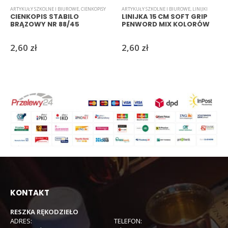
ARTYKUŁY SZKOLNE I BIUROWE
,
CIENKOPISY
ARTYKUŁY SZKOLNE I BIUROWE
,
LINIJKI
CIENKOPIS STABILO
LINIJKA 15 CM SOFT GRIP
BRĄZOWY NR 88/45
PENWORD MIX KOLORÓW
2,60
zł
2,60
zł
KONTAKT
RESZKA RĘKODZIEŁO
ADRES:
TELEFON: