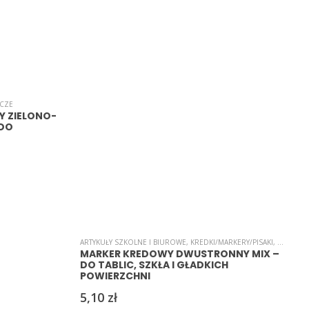
ACZE
A
 ZIELONO-
 DO
ARTYKUŁY SZKOLNE I BIUROWE
,
KREDKI/MARKERY/PISAKI
,
MARKER
MARKER KREDOWY DWUSTRONNY MIX –
DO TABLIC, SZKŁA I GŁADKICH
POWIERZCHNI
5,10
zł