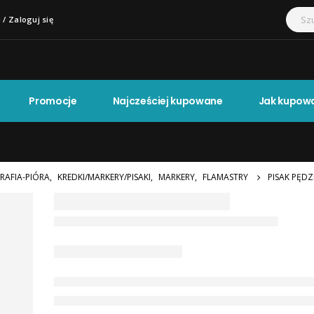
 / Zaloguj się
Promocje
Najcześciej kupowane
Jak kupow
RAFIA-PIÓRA
,
KREDKI/MARKERY/PISAKI
,
MARKERY
,
FLAMASTRY
PISAK PĘDZ