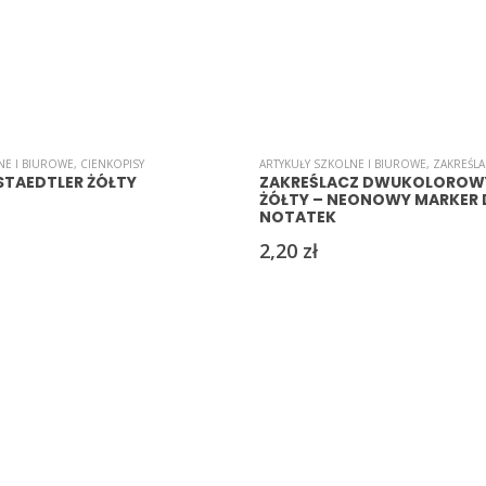
NE I BIUROWE
,
CIENKOPISY
ARTYKUŁY SZKOLNE I BIUROWE
,
ZAKREŚL
STAEDTLER ŻÓŁTY
ZAKREŚLACZ DWUKOLOROWY
ŻÓŁTY – NEONOWY MARKER
NOTATEK
2,20
zł