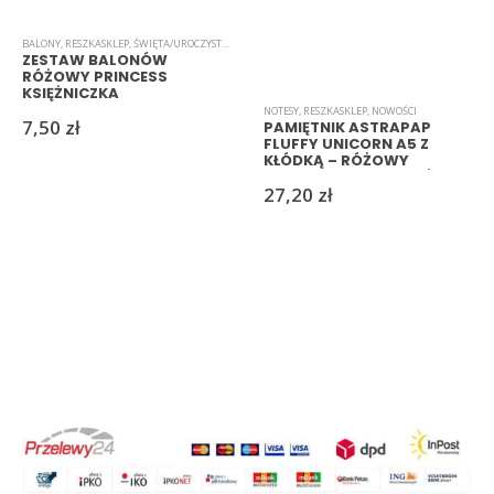
BALONY
,
RESZKASKLEP
,
ŚWIĘTA/UROCZYSTOŚCI/PARTY
ZESTAW BALONÓW
RÓŻOWY PRINCESS
KSIĘŻNICZKA
NOTESY
,
RESZKASKLEP
,
NOWOŚCI
7,50
zł
PAMIĘTNIK ASTRAPAP
FLUFFY UNICORN A5 Z
KŁÓDKĄ – RÓŻOWY
PLUSZOWY JEDNOROŻEC
27,20
zł