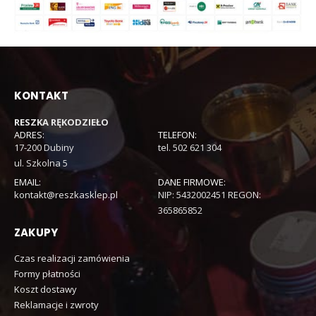
KONTAKT
RESZKA RĘKODZIEŁO
ADRES:
TELEFON:
17-200 Dubiny
tel. 502 621 304
ul. Szkolna 5
EMAIL:
DANE FIRMOWE:
kontakt@reszkasklep.pl
NIP: 5432002451 REGON:
365865852
ZAKUPY
Czas realizacji zamówienia
Formy płatności
Koszt dostawy
Reklamacje i zwroty