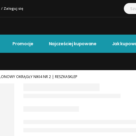
 / Zaloguj się
Promocje
Najcześciej kupowane
Jak kupow
LONOWY OKRĄGŁY NIKI4 NR 2 | RESZKASKLEP