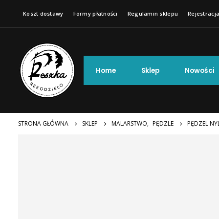
Koszt dostawy
Formy płatności
Regulamin sklepu
Rejestracja
Home
Sklep
Nowości
STRONA GŁÓWNA
SKLEP
MALARSTWO
,
PĘDZLE
PĘDZEL NY