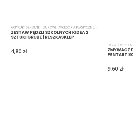
ARTYKUŁY SZKOLNE I BIUROWE
,
AKCESORIA PLASTYCZNE
,
MALARSTWO
,
PĘDZLE
ZESTAW PĘDZLI SZKOLNYCH KIDEA 2
SZTUKI GRUBE | RESZKASKLEP
DECOUPAGE
,
FA
ZMYWACZ D
4,80
zł
PENTART 8
9,60
zł