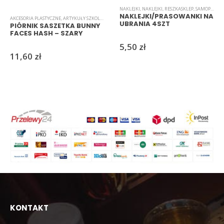
NAKLEJKI
,
NAKLEJKI
,
RESZKASKLEP
,
SAMOPRZYLEPNE
NAKLEJKI/PRASOWANKI NA
AKCESORIA PLASTYCZNE
,
ARTYKUŁY SZKOLNE I BIUROWE
,
NOWOŚCI
,
RESZKASKLEP
,
TORBY I PIÓRNIKI
UBRANIA 4SZT
PIÓRNIK SASZETKA BUNNY
FACES HASH – SZARY
5,50
zł
11,60
zł
KONTAKT