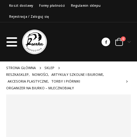
Koszt dostawy
Formy płatności
Regulamin sklepu
Rejestracja / Zaloguj się
0
STRONA GŁÓWNA
SKLEP
RESZKASKLEP
,
NOWOŚCI
,
ARTYKUŁY SZKOLNE I BIUROWE
,
AKCESORIA PLASTYCZNE
,
TORBY I PIÓRNIKI
ORGANIZER NA BIURKO – MLECZNOBIAŁY