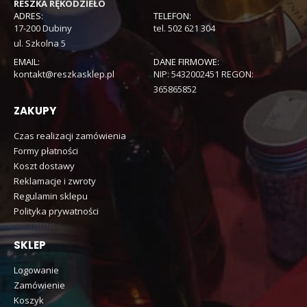
RESZKA RĘKODZIEŁO
ADRES:
TELEFON:
17-200 Dubiny
tel. 502 621 304
ul. Szkolna 5
EMAIL:
DANE FIRMOWE:
kontakt@reszkasklep.pl
NIP: 5432002451 REGON:
365865852
ZAKUPY
Czas realizacji zamówienia
Formy płatności
Koszt dostawy
Reklamacje i zwroty
Regulamin sklepu
Polityka prywatności
SKLEP
Logowanie
Zamówienie
Koszyk