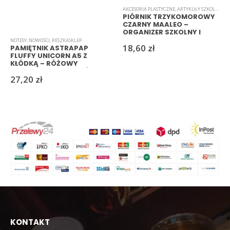
AKCESORIA PLASTYCZNE
,
ARTYKUŁY SZKOLNE I BIUROWE
PIÓRNIK TRZYKOMOROWY
CZARNY MAALEO –
ORGANIZER SZKOLNY I
BIUROWY
NOTESY
,
NOWOŚCI
,
RESZKASKLEP
18,60
zł
PAMIĘTNIK ASTRAPAP
FLUFFY UNICORN A5 Z
KŁÓDKĄ – RÓŻOWY
PLUSZOWY JEDNOROŻEC
27,20
zł
KONTAKT