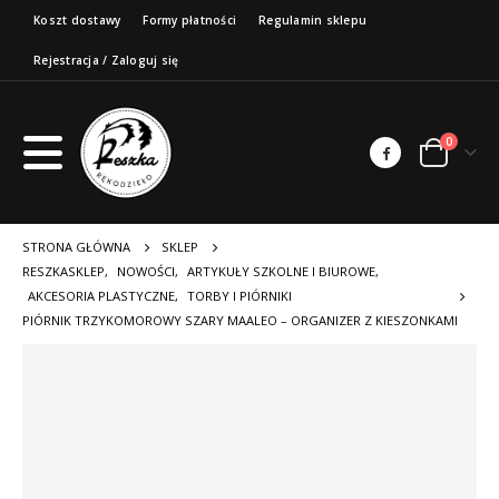
Koszt dostawy
Formy płatności
Regulamin sklepu
Rejestracja / Zaloguj się
0
STRONA GŁÓWNA
SKLEP
RESZKASKLEP
,
NOWOŚCI
,
ARTYKUŁY SZKOLNE I BIUROWE
,
AKCESORIA PLASTYCZNE
,
TORBY I PIÓRNIKI
PIÓRNIK TRZYKOMOROWY SZARY MAALEO – ORGANIZER Z KIESZONKAMI