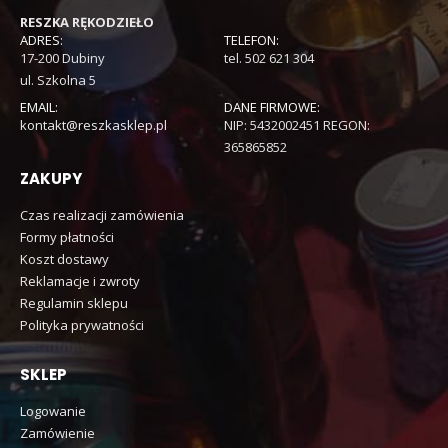
RESZKA RĘKODZIEŁO
ADRES:
TELEFON:
17-200 Dubiny
tel. 502 621 304
ul. Szkolna 5
EMAIL:
DANE FIRMOWE:
kontakt@reszkasklep.pl
NIP: 5432002451 REGON:
365865852
ZAKUPY
Czas realizacji zamówienia
Formy płatności
Koszt dostawy
Reklamacje i zwroty
Regulamin sklepu
Polityka prywatności
SKLEP
Logowanie
Zamówienie