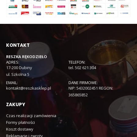
KONTAKT
RESZKA RĘKODZIEŁO
ADRES:
TELEFON:
17-200 Dubiny
tel. 502 621 304
ul. Szkolna 5
EMAIL:
DANE FIRMOWE:
kontakt@reszkasklep.pl
NIP: 5432002451 REGON:
365865852
ZAKUPY
Czas realizacji zamówienia
Formy płatności
Koszt dostawy
Reklamacje i zwroty