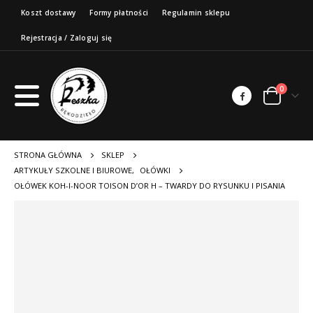
Koszt dostawy
Formy płatności
Regulamin sklepu
Rejestracja / Zaloguj się
0
STRONA GŁÓWNA
SKLEP
ARTYKUŁY SZKOLNE I BIUROWE
,
OŁÓWKI
OŁÓWEK KOH-I-NOOR TOISON D’OR H – TWARDY DO RYSUNKU I PISANIA