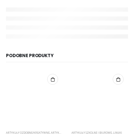
PODOBNE PRODUKTY
ARTYKUŁY OZDOBNE/KREATYWNE
,
ARTYKUŁY SZKOLNE I BIUROWE
ARTYKUŁY SZKOLNE I BIUROWE
,
KARTON/PAPIER WIZYTÓWKOW
,
LINIJKI