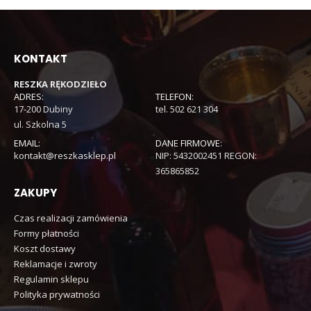
KONTAKT
RESZKA RĘKODZIEŁO
ADRES:
TELEFON:
17-200 Dubiny
tel. 502 621 304
ul. Szkolna 5
EMAIL:
DANE FIRMOWE:
kontakt@reszkasklep.pl
NIP: 5432002451 REGON:
365865852
ZAKUPY
Czas realizacji zamówienia
Formy płatności
Koszt dostawy
Reklamacje i zwroty
Regulamin sklepu
Polityka prywatności