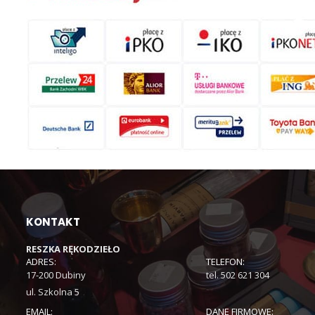
KONTAKT
RESZKA RĘKODZIEŁO
ADRES:
TELEFON:
17-200 Dubiny
tel. 502 621 304
ul. Szkolna 5
EMAIL:
DANE FIRMOWE: