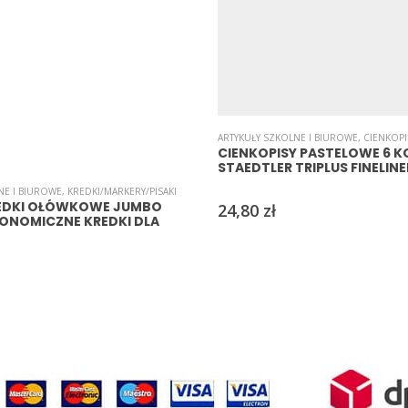
ARTYKUŁY SZKOLNE I BIUROWE
,
CIENKOPI
CIENKOPISY PASTELOWE 6 
STAEDTLER TRIPLUS FINELINE
NE I BIUROWE
,
KREDKI/MARKERY/PISAKI
EDKI OŁÓWKOWE JUMBO
24,80
zł
GONOMICZNE KREDKI DLA