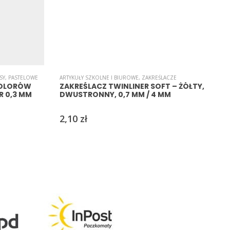
SY
,
PASTELOWE
ARTYKUŁY SZKOLNE I BIUROWE
,
ZAKREŚLACZE
A
KOLORÓW
ZAKREŚLACZ TWINLINER SOFT – ŻÓŁTY,
R 0,3 MM
DWUSTRONNY, 0,7 MM / 4 MM
2,10
zł