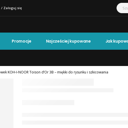
 / Zaloguj się
Promocje
Najcześciej kupowane
Jak kupow
wek KOH-I-NOOR Toison d’Or 3B – miękki do rysunku i szkicowania