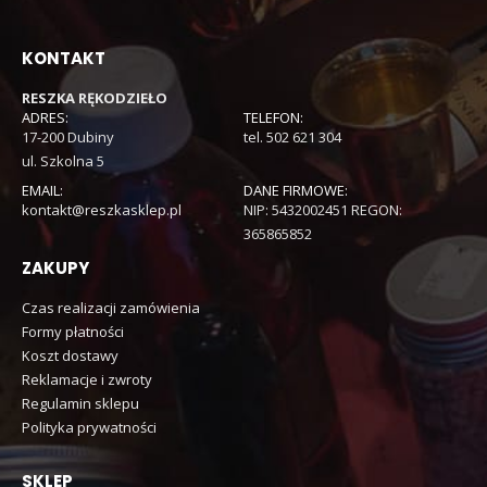
KONTAKT
RESZKA RĘKODZIEŁO
ADRES:
TELEFON:
17-200 Dubiny
tel. 502 621 304
ul. Szkolna 5
EMAIL:
DANE FIRMOWE:
kontakt@reszkasklep.pl
NIP: 5432002451 REGON:
365865852
ZAKUPY
Czas realizacji zamówienia
Formy płatności
Koszt dostawy
Reklamacje i zwroty
Regulamin sklepu
Polityka prywatności
SKLEP