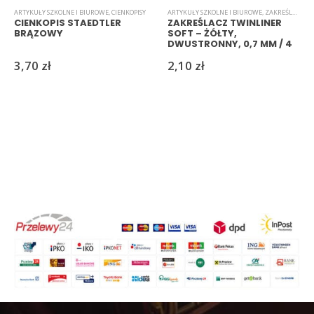
ARTYKUŁY SZKOLNE I BIUROWE
,
CIENKOPISY
ARTYKUŁY SZKOLNE I BIUROWE
,
ZAKREŚLACZE
CIENKOPIS STAEDTLER
ZAKREŚLACZ TWINLINER
BRĄZOWY
SOFT – ŻÓŁTY,
DWUSTRONNY, 0,7 MM / 4
MM
3,70
zł
2,10
zł