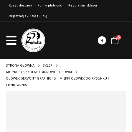
Koszt dostawy
Formy płatności
Regulamin sklepu
Rejestracja / Zaloguj się
0
STRONA GŁÓWNA
SKLEP
ARTYKUŁY SZKOLNE I BIUROWE
,
OŁÓWKI
OŁÓWEK DERWENT GRAPHIC 4B – MIĘKKI OŁÓWEK DO RYSUNKU I
CIENIOWANIA