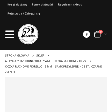
Koszt dostawy
Formy płatności
Regulamin sklepu
Rejestracja / Zaloguj się
0
STRONA GŁÓWNA
SKLEP
ARTYKUŁY OZDOBNE/KREATYWNE
,
OCZKA RUCHOME/ OCZY
OCZKA RUCHOME FIORELLO 15 MM – SAMOPRZYLEPNE, 40 SZT., CZARNE
ŹRENICE