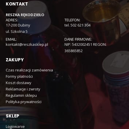
KONTAKT
RESZKA RĘKODZIEŁO
ADRES:
TELEFON:
17-200 Dubiny
tel. 502 621 304
ul. Szkolna 5
EMAIL:
DANE FIRMOWE:
kontakt@reszkasklep.pl
NIP: 5432002451 REGON:
365865852
ZAKUPY
Czas realizacji zamówienia
Formy płatności
Koszt dostawy
Reklamacje i zwroty
Regulamin sklepu
Polityka prywatności
SKLEP
Logowanie