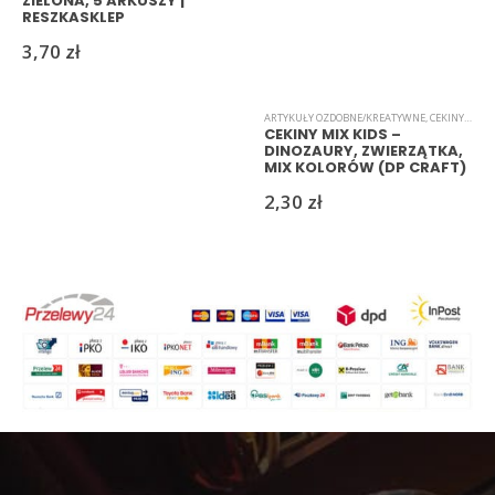
ZIELONA, 5 ARKUSZY |
RESZKASKLEP
3,70
zł
ARTYKUŁY OZDOBNE/KREATYWNE
,
CEKINY
,
CONF
CEKINY MIX KIDS –
DINOZAURY, ZWIERZĄTKA,
MIX KOLORÓW (DP CRAFT)
2,30
zł