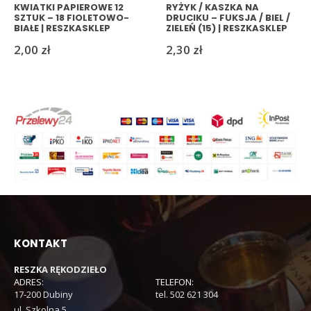
KWIATKI PAPIEROWE 12
RYŻYK / KASZKA NA
SZTUK – 18 FIOLETOWO-
DRUCIKU – FUKSJA / BIEL /
BIAŁE | RESZKASKLEP
ZIELEŃ (15) | RESZKASKLEP
2,00
zł
2,30
zł
KONTAKT
RESZKA RĘKODZIEŁO
ADRES:
TELEFON:
17-200 Dubiny
tel. 502 621 304
ul. Szkolna 5