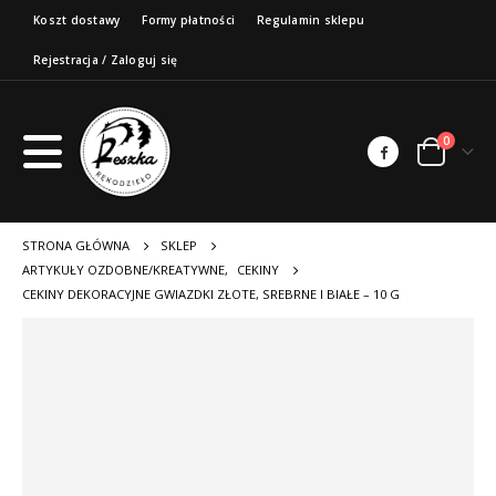
Koszt dostawy
Formy płatności
Regulamin sklepu
Rejestracja / Zaloguj się
0
STRONA GŁÓWNA
SKLEP
ARTYKUŁY OZDOBNE/KREATYWNE
,
CEKINY
CEKINY DEKORACYJNE GWIAZDKI ZŁOTE, SREBRNE I BIAŁE – 10 G