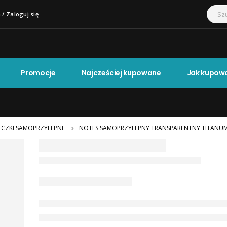
 / Zaloguj się
Promocje
Najcześciej kupowane
Jak kupow
ECZKI SAMOPRZYLEPNE
NOTES SAMOPRZYLEPNY TRANSPARENTNY TITANUM 