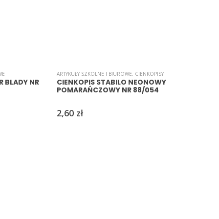
WE
ARTYKUŁY SZKOLNE I BIUROWE
,
CIENKOPISY
A
R BLADY NR
CIENKOPIS STABILO NEONOWY
POMARAŃCZOWY NR 88/054
2,60
zł