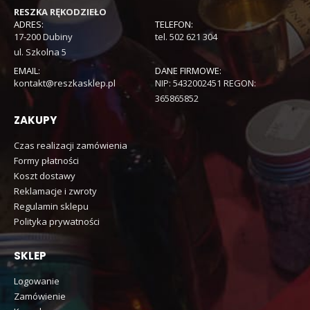
RESZKA RĘKODZIEŁO
ADRES:
TELEFON:
17-200 Dubiny
tel. 502 621 304
ul. Szkolna 5
EMAIL:
DANE FIRMOWE:
kontakt@reszkasklep.pl
NIP: 5432002451 REGON:
365865852
ZAKUPY
Czas realizacji zamówienia
Formy płatności
Koszt dostawy
Reklamacje i zwroty
Regulamin sklepu
Polityka prywatności
SKLEP
Logowanie
Zamówienie