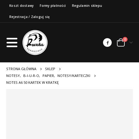
Koszt dostawy
Formy płatności
Regulamin sklepu
Rejestracja / Zaloguj się
0
STRONA GŁÓWNA
SKLEP
NOTESY
,
B-I-U-R-O
,
PAPIER
,
NOTESY/KARTECZKI
NOTES A6 50 KARTEK W KRATKĘ