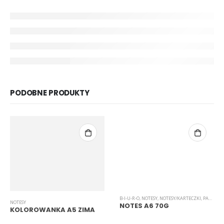
PODOBNE PRODUKTY
B-I-U-R-O
,
NOTESY
,
NOTESY/KARTECZKI
,
PAPIER
NOTESY
NOTES A6 70G
KOLOROWANKA A5 ZIMA