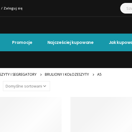
 / Zaloguj się
Promocje
Najcześciej kupowane
Jak kupow
SZYTY I SEGREGATORY
BRULIONY I KOŁOZESZYTY
A5