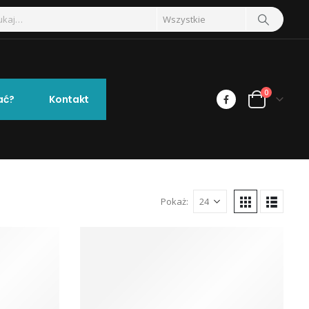
0
ać?
Kontakt
Pokaż: