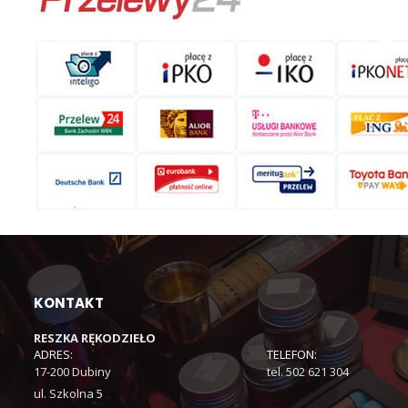
KONTAKT
RESZKA RĘKODZIEŁO
ADRES:
TELEFON:
17-200 Dubiny
tel. 502 621 304
ul. Szkolna 5