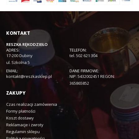
KONTAKT
RESZKA RĘKODZIEŁO
ADRES:
TELEFON:
17-200 Dubiny
tel. 502 621 304
ul. Szkolna 5
EMAIL:
DANE FIRMOWE:
kontakt@reszkasklep.pl
NIP: 5432002451 REGON:
365865852
ZAKUPY
Czas realizacji zamówienia
Formy płatności
Koszt dostawy
Reklamacje i zwroty
Regulamin sklepu
Polityka prywatności