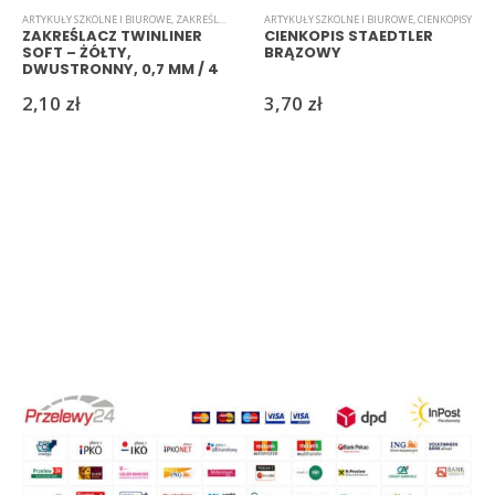
ARTYKUŁY SZKOLNE I BIUROWE
,
ZAKREŚLACZE
ARTYKUŁY SZKOLNE I BIUROWE
,
CIENKOPISY
ZAKREŚLACZ TWINLINER
CIENKOPIS STAEDTLER
SOFT – ŻÓŁTY,
BRĄZOWY
DWUSTRONNY, 0,7 MM / 4
MM
2,10
zł
3,70
zł