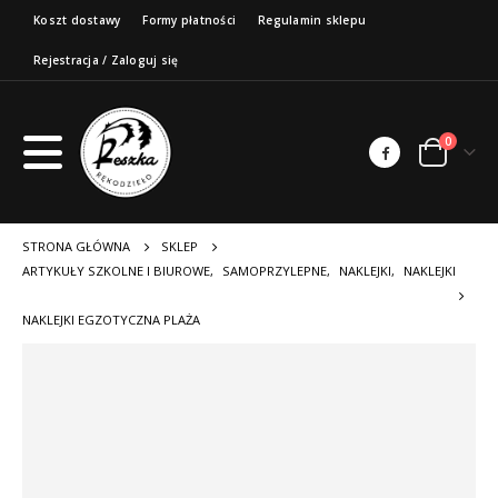
Koszt dostawy
Formy płatności
Regulamin sklepu
Rejestracja / Zaloguj się
0
STRONA GŁÓWNA
SKLEP
ARTYKUŁY SZKOLNE I BIUROWE
,
SAMOPRZYLEPNE
,
NAKLEJKI
,
NAKLEJKI
NAKLEJKI EGZOTYCZNA PLAŻA