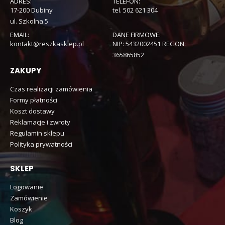
ADRES:
TELEFON:
17-200 Dubiny
tel. 502 621 304
ul. Szkolna 5
EMAIL:
DANE FIRMOWE:
kontakt@reszkasklep.pl
NIP: 5432002451 REGON:
365865852
ZAKUPY
Czas realizacji zamówienia
Formy płatności
Koszt dostawy
Reklamacje i zwroty
Regulamin sklepu
Polityka prywatności
SKLEP
Logowanie
Zamówienie
Koszyk
Blog