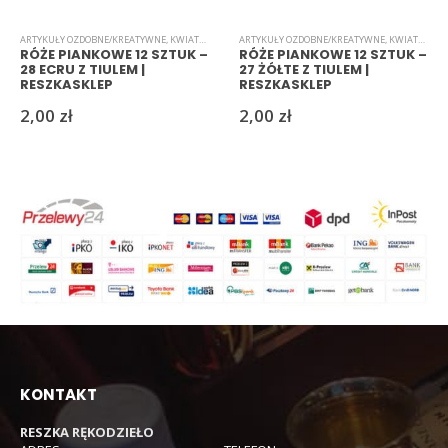
ARTYKUŁY OZDOBNE/KREATYWNE
,
KWIATKI
,
PIANKOWE
ARTYKUŁY OZDOBNE/KREATYWNE
,
KWIATKI
,
PI
RÓŻE PIANKOWE 12 SZTUK –
RÓŻE PIANKOWE 12 SZTUK –
28 ECRU Z TIULEM |
27 ŻÓŁTE Z TIULEM |
RESZKASKLEP
RESZKASKLEP
2,00
zł
2,00
zł
KONTAKT
RESZKA RĘKODZIEŁO