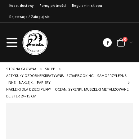
Koszt dostawy
Formy płatności
Regulamin sklepu
Rejestracja / Zaloguj się
0
STRONA GŁÓWNA
SKLEP
ARTYKUŁY OZDOBNE/KREATYWNE
,
SCRAPBOOKING
,
SAMOPRZYLEPNE
,
INNE
,
NAKLEJKI
,
PAPIERY
NAKLEJKI DLA DZIECI PUFFY – OCEAN, SYRENKI, MUSZELKI METALIZOWANE,
BLISTER 24×15 CM