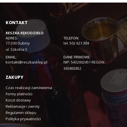
KONTAKT
RESZKA RĘKODZIEŁO
ADRES:
TELEFON:
17-200 Dubiny
tel. 502 621 304
ul. Szkolna 5
EMAIL:
DANE FIRMOWE:
kontakt@reszkasklep.pl
NIP: 5432002451 REGON:
365865852
ZAKUPY
Czas realizacji zamówienia
Formy płatności
Koszt dostawy
Reklamacje i zwroty
Regulamin sklepu
Polityka prywatności