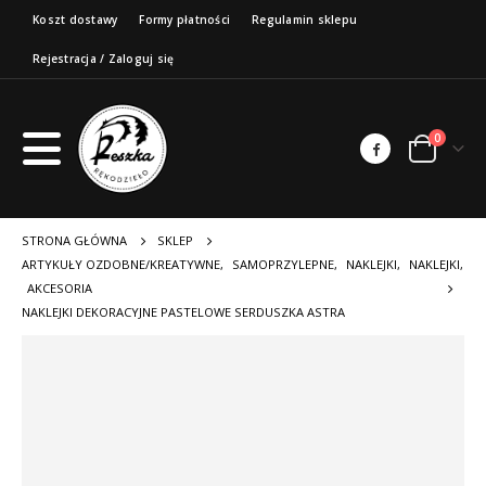
Koszt dostawy
Formy płatności
Regulamin sklepu
Rejestracja / Zaloguj się
0
STRONA GŁÓWNA
SKLEP
ARTYKUŁY OZDOBNE/KREATYWNE
,
SAMOPRZYLEPNE
,
NAKLEJKI
,
NAKLEJKI
,
AKCESORIA
NAKLEJKI DEKORACYJNE PASTELOWE SERDUSZKA ASTRA