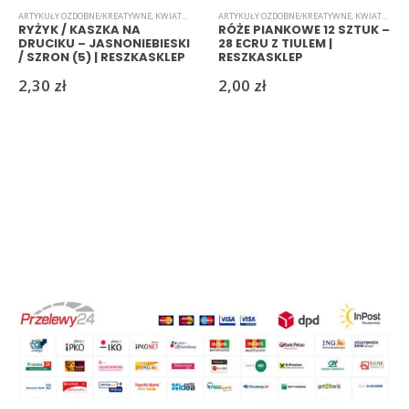
ARTYKUŁY OZDOBNE/KREATYWNE
,
KWIATKI
,
RYŻYK
ARTYKUŁY OZDOBNE/KREATYWNE
,
KWIATKI
,
PI
RYŻYK / KASZKA NA
RÓŻE PIANKOWE 12 SZTUK –
DRUCIKU – JASNONIEBIESKI
28 ECRU Z TIULEM |
/ SZRON (5) | RESZKASKLEP
RESZKASKLEP
2,30
zł
2,00
zł