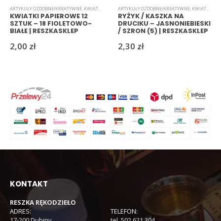
ARTYKUŁY OZDOBNE/KREATYWNE
,
KWIATKI
,
PAPIEROWE
ARTYKUŁY OZDOBNE/KREATYWNE
,
KWIATKI
,
RYŻ
KWIATKI PAPIEROWE 12
RYŻYK / KASZKA NA
SZTUK – 18 FIOLETOWO-
DRUCIKU – JASNONIEBIESKI
BIAŁE | RESZKASKLEP
/ SZRON (5) | RESZKASKLEP
2,00
zł
2,30
zł
KONTAKT
RESZKA RĘKODZIEŁO
ADRES:
TELEFON:
17-200 Dubiny
tel. 502 621 304