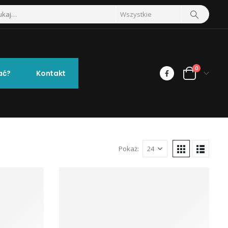
0
ać?
Kontakt
Pokaż: