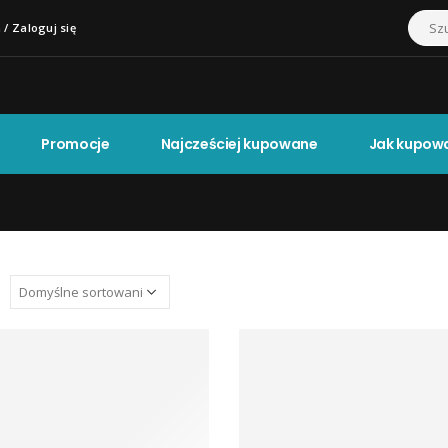
 / Zaloguj się
Promocje
Najcześciej kupowane
Jak kupow