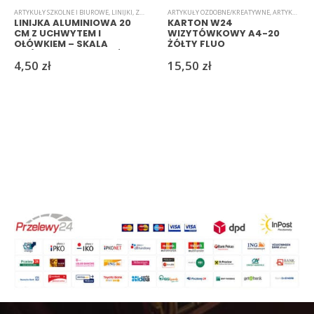
ARTYKUŁY SZKOLNE I BIUROWE
,
LINIJKI
,
ZESTAWY
ARTYKUŁY OZDOBNE/KREATYWNE
,
ARTYKUŁY SZKOLNE I BIUROWE
LINIJKA ALUMINIOWA 20
KARTON W24
CM Z UCHWYTEM I
WIZYTÓWKOWY A4-20
OŁÓWKIEM – SKALA
ŻÓŁTY FLUO
CM/CALE, MIX KOLORÓW
4,50
zł
15,50
zł