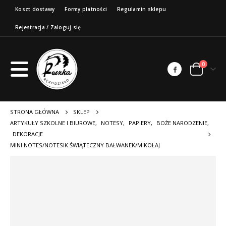
Koszt dostawy
Formy płatności
Regulamin sklepu
Rejestracja / Zaloguj się
0
STRONA GŁÓWNA
SKLEP
ARTYKUŁY SZKOLNE I BIUROWE
,
NOTESY
,
PAPIERY
,
BOŻE NARODZENIE
,
DEKORACJE
MINI NOTES/NOTESIK ŚWIĄTECZNY BAŁWANEK/MIKOŁAJ