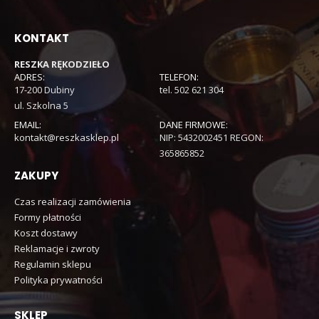
KONTAKT
RESZKA RĘKODZIEŁO
ADRES:
TELEFON:
17-200 Dubiny
tel. 502 621 304
ul. Szkolna 5
EMAIL:
DANE FIRMOWE:
kontakt@reszkasklep.pl
NIP: 5432002451 REGON:
365865852
ZAKUPY
Czas realizacji zamówienia
Formy płatności
Koszt dostawy
Reklamacje i zwroty
Regulamin sklepu
Polityka prywatności
SKLEP