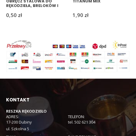
OBRĘCZ STALOWA DO
TITANUM MIX
RĘKODZIEŁA, BRELOKÓW I
MAKRAMY
0,50
zł
1,90
zł
KONTAKT
RESZKA RĘKODZIEŁO
ADRES:
TELEFON:
17-200 Dubiny
tel. 502 621 304
ul. Szkolna 5