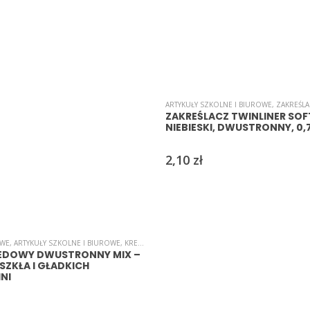
ARTYKUŁY SZKOLNE I BIUROWE
,
ZAKREŚL
ZAKREŚLACZ TWINLINER SOFT
NIEBIESKI, DWUSTRONNY, 0,
2,10
zł
OWE
,
ARTYKUŁY SZKOLNE I BIUROWE
,
KREDKI/MARKERY/PISAKI
EDOWY DWUSTRONNY MIX –
 SZKŁA I GŁADKICH
NI