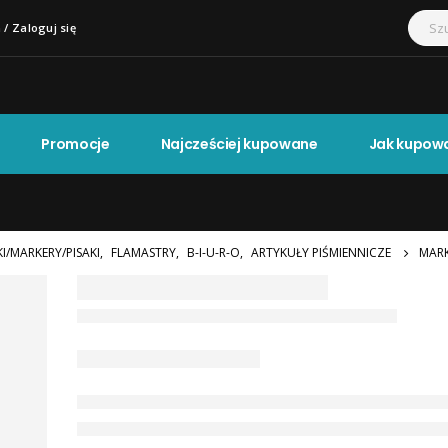
 / Zaloguj się
Promocje
Najcześciej kupowane
Jak kupow
I/MARKERY/PISAKI
,
FLAMASTRY
,
B-I-U-R-O
,
ARTYKUŁY PIŚMIENNICZE
MARK