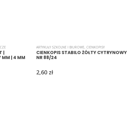
ACZE
ARTYKUŁY SZKOLNE I BIUROWE
,
CIENKOPISY
A
 |
CIENKOPIS STABILO ŻÓŁTY CYTRYNOWY
7 MM | 4 MM
NR 88/24
2,60
zł