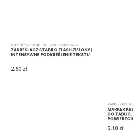
ARTYKUŁY SZKOLNE I BIUROWE
,
ZAKREŚLACZE
ZAKREŚLACZ STABILO FLASH ZIELONY |
INTENSYWNE PODKREŚLENIE TEKSTU
2,60
zł
MARKERY KRED
MARKER KR
DO TABLIC,
POWIERZCH
5,10
zł