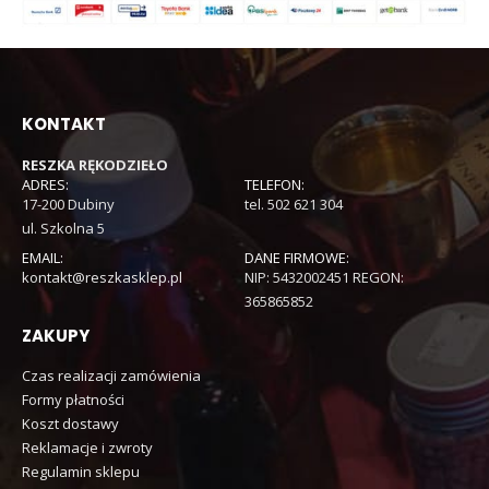
KONTAKT
RESZKA RĘKODZIEŁO
ADRES:
TELEFON:
17-200 Dubiny
tel. 502 621 304
ul. Szkolna 5
EMAIL:
DANE FIRMOWE:
kontakt@reszkasklep.pl
NIP: 5432002451 REGON:
365865852
ZAKUPY
Czas realizacji zamówienia
Formy płatności
Koszt dostawy
Reklamacje i zwroty
Regulamin sklepu