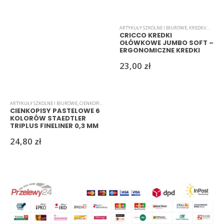
ARTYKUŁY SZKOLNE I BIUROWE
,
KREDKI/MARKERY/PISAKI
CRICCO KREDKI
OŁÓWKOWE JUMBO SOFT –
ERGONOMICZNE KREDKI
DLA DZIECI
23,00
zł
ARTYKUŁY SZKOLNE I BIUROWE
,
CIENKOPISY
,
PASTELOWE
CIENKOPISY PASTELOWE 6
KOLORÓW STAEDTLER
TRIPLUS FINELINER 0,3 MM
24,80
zł