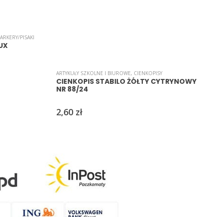
ARKERY/PISAKI
UX
ARTYKUŁY SZKOLNE I BIUROWE
,
CIENKOPISY
A
CIENKOPIS STABILO ŻÓŁTY CYTRYNOWY
NR 88/24
2,60
zł