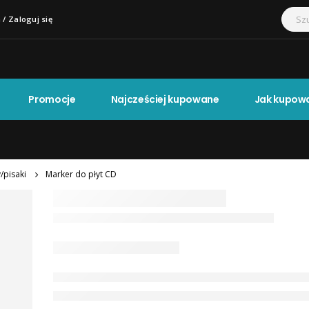
 / Zaloguj się
Promocje
Najcześciej kupowane
Jak kupow
/pisaki
Marker do płyt CD