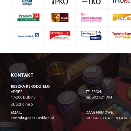
KONTAKT
RESZKA RĘKODZIEŁO
ADRES:
TELEFON:
17-200 Dubiny
tel. 502 621 304
ul. Szkolna 5
EMAIL:
DANE FIRMOWE:
kontakt@reszkasklep.pl
NIP: 5432002451 REGON: 