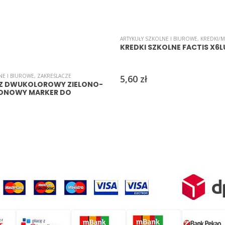
ARTYKUŁY SZKOLNE I BIUROWE
,
KREDKI/M
KREDKI SZKOLNE FACTIS X6L
NE I BIUROWE
,
ZAKREŚLACZE
5,60
zł
Z DWUKOLOROWY ZIELONO-
EONOWY MARKER DO