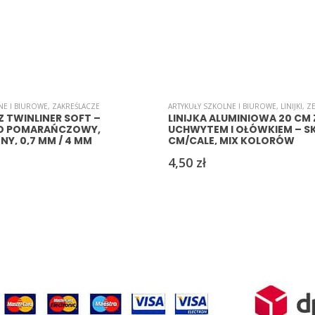
NE I BIUROWE
,
ZAKREŚLACZE
ARTYKUŁY SZKOLNE I BIUROWE
,
LINIJKI
,
Z
 TWINLINER SOFT –
LINIJKA ALUMINIOWA 20 CM 
O POMARAŃCZOWY,
UCHWYTEM I OŁÓWKIEM – S
Y, 0,7 MM / 4 MM
CM/CALE, MIX KOLORÓW
4,50
zł