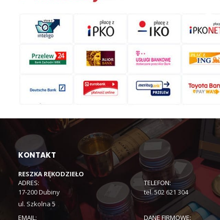
KONTAKT
RESZKA RĘKODZIEŁO
ADRES:
TELEFON:
17-200 Dubiny
tel. 502 621 304
ul. Szkolna 5
EMAIL:
DANE FIRMOWE: