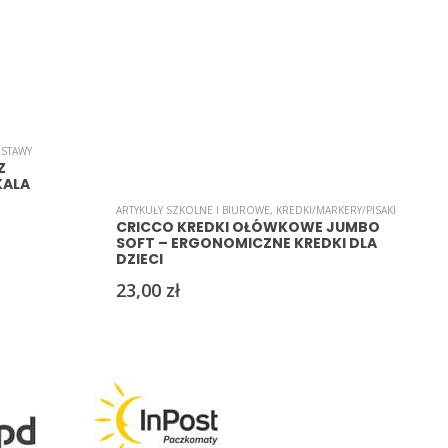
ESTAWY
A
Z
KALA
ARTYKUŁY SZKOLNE I BIUROWE
,
KREDKI/MARKERY/PISAKI
CRICCO KREDKI OŁÓWKOWE JUMBO
SOFT – ERGONOMICZNE KREDKI DLA
DZIECI
23,00
zł