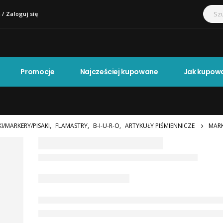
 / Zaloguj się
Promocje
Najcześciej kupowane
Jak kupow
I/MARKERY/PISAKI
,
FLAMASTRY
,
B-I-U-R-O
,
ARTYKUŁY PIŚMIENNICZE
MARK