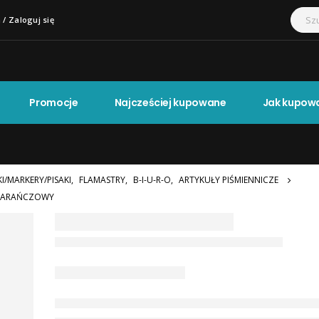
 / Zaloguj się
Promocje
Najcześciej kupowane
Jak kupow
I/MARKERY/PISAKI
,
FLAMASTRY
,
B-I-U-R-O
,
ARTYKUŁY PIŚMIENNICZE
OMARAŃCZOWY