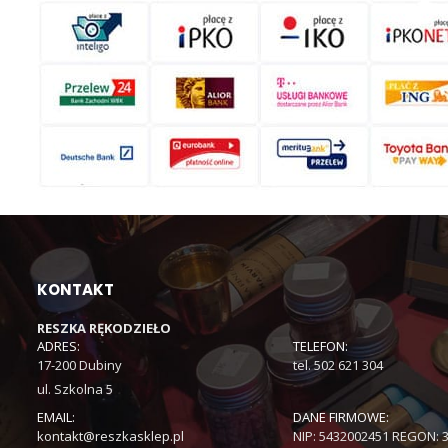
KONTAKT
RESZKA RĘKODZIEŁO
ADRES:
TELEFON:
17-200 Dubiny
tel. 502 621 304
ul. Szkolna 5
EMAIL:
DANE FIRMOWE:
kontakt@reszkasklep.pl
NIP: 5432002451 REGON: 