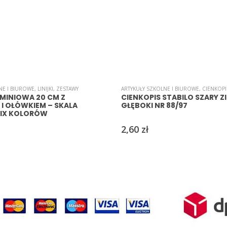
NE I BIUROWE
,
LINIJKI
,
ZESTAWY
ARTYKUŁY SZKOLNE I BIUROWE
,
CIENKOPI
UMINIOWA 20 CM Z
CIENKOPIS STABILO SZARY Z
I OŁÓWKIEM – SKALA
GŁĘBOKI NR 88/97
MIX KOLORÓW
2,60
zł