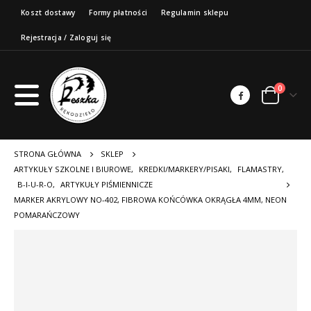
Koszt dostawy
Formy płatności
Regulamin sklepu
Rejestracja / Zaloguj się
0
STRONA GŁÓWNA
SKLEP
ARTYKUŁY SZKOLNE I BIUROWE
,
KREDKI/MARKERY/PISAKI
,
FLAMASTRY
,
B-I-U-R-O
,
ARTYKUŁY PIŚMIENNICZE
MARKER AKRYLOWY NO-402, FIBROWA KOŃCÓWKA OKRĄGŁA 4MM, NEON
POMARAŃCZOWY