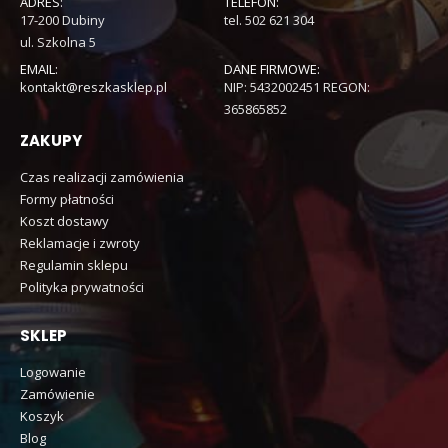
ADRES:
TELEFON:
17-200 Dubiny
tel. 502 621 304
ul. Szkolna 5
EMAIL:
DANE FIRMOWE:
kontakt@reszkasklep.pl
NIP: 5432002451 REGON:
365865852
ZAKUPY
Czas realizacji zamówienia
Formy płatności
Koszt dostawy
Reklamacje i zwroty
Regulamin sklepu
Polityka prywatności
SKLEP
Logowanie
Zamówienie
Koszyk
Blog