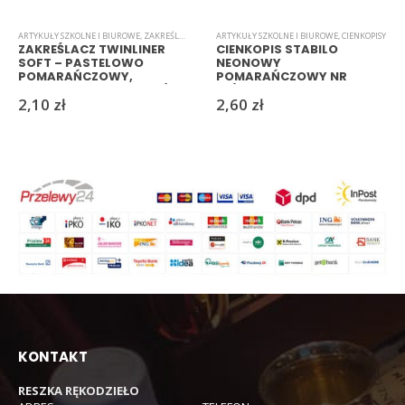
ARTYKUŁY SZKOLNE I BIUROWE
,
ZAKREŚLACZE
ARTYKUŁY SZKOLNE I BIUROWE
,
CIENKOPISY
ZAKREŚLACZ TWINLINER
CIENKOPIS STABILO
SOFT – PASTELOWO
NEONOWY
POMARAŃCZOWY,
POMARAŃCZOWY NR
DWUSTRONNY, 0,7 MM / 4
88/054
2,10
zł
2,60
zł
MM
KONTAKT
RESZKA RĘKODZIEŁO