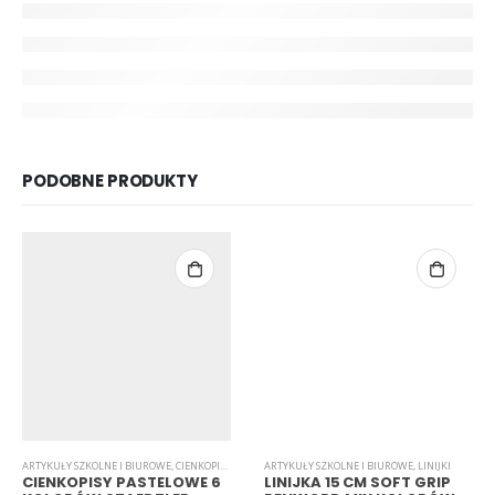
PODOBNE PRODUKTY
ARTYKUŁY SZKOLNE I BIUROWE
,
CIENKOPISY
,
PASTELOWE
ARTYKUŁY SZKOLNE I BIUROWE
,
LINIJKI
CIENKOPISY PASTELOWE 6
LINIJKA 15 CM SOFT GRIP