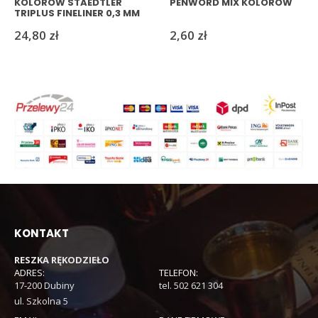
KOLORÓW STAEDTLER
PENWORD MIX KOLORÓW
TRIPLUS FINELINER 0,3 MM
24,80
zł
2,60
zł
KONTAKT
RESZKA RĘKODZIEŁO
ADRES:
TELEFON:
17-200 Dubiny
tel. 502 621 304
ul. Szkolna 5