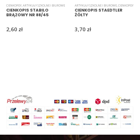
CIENKOPISY
,
ARTYKUŁY SZKOLNE I BIUROWE
ARTYKUŁY SZKOLNE I BIUROWE
,
CIENKOPISY
CIENKOPIS STABILO
CIENKOPIS STAEDTLER
BRĄZOWY NR 88/45
ŻÓŁTY
2,60
zł
3,70
zł