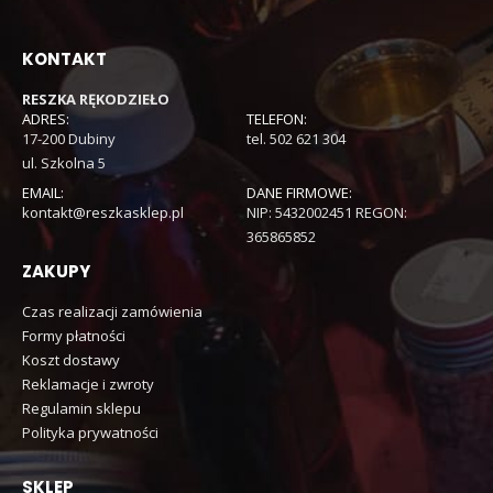
KONTAKT
RESZKA RĘKODZIEŁO
ADRES:
TELEFON:
17-200 Dubiny
tel. 502 621 304
ul. Szkolna 5
EMAIL:
DANE FIRMOWE:
kontakt@reszkasklep.pl
NIP: 5432002451 REGON:
365865852
ZAKUPY
Czas realizacji zamówienia
Formy płatności
Koszt dostawy
Reklamacje i zwroty
Regulamin sklepu
Polityka prywatności
SKLEP