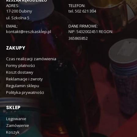
ADRES:
TELEFON:
17-200 Dubiny
tel. 502 621 304
ul. Szkolna 5
EMAIL:
DANE FIRMOWE:
kontakt@reszkasklep.pl
NIP: 5432002451 REGON:
365865852
ZAKUPY
Czas realizacji zamówienia
Formy płatności
Koszt dostawy
Reklamacje i zwroty
Regulamin sklepu
Polityka prywatności
SKLEP
Logowanie
Zamówienie
Koszyk