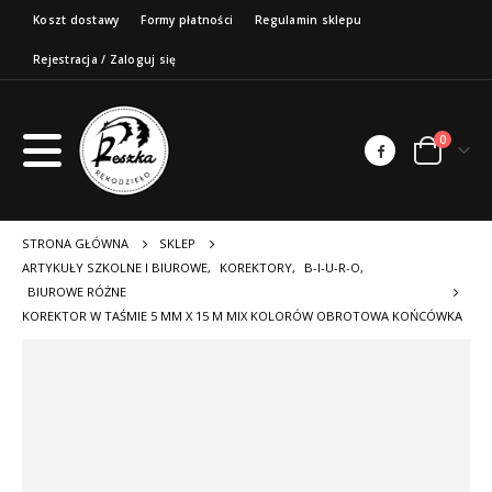
Koszt dostawy
Formy płatności
Regulamin sklepu
Rejestracja / Zaloguj się
0
STRONA GŁÓWNA
SKLEP
ARTYKUŁY SZKOLNE I BIUROWE
,
KOREKTORY
,
B-I-U-R-O
,
BIUROWE RÓŻNE
KOREKTOR W TAŚMIE 5 MM X 15 M MIX KOLORÓW OBROTOWA KOŃCÓWKA