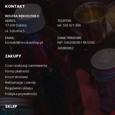
KONTAKT
RESZKA RĘKODZIEŁO
ADRES:
TELEFON:
17-200 Dubiny
tel. 502 621 304
ul. Szkolna 5
EMAIL:
DANE FIRMOWE:
kontakt@reszkasklep.pl
NIP: 5432002451 REGON:
365865852
ZAKUPY
Czas realizacji zamówienia
Formy płatności
Koszt dostawy
Reklamacje i zwroty
Regulamin sklepu
Polityka prywatności
SKLEP