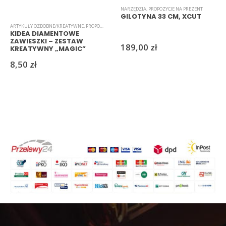
NARZĘDZIA
,
PROPOZYCJE NA PREZENT
GILOTYNA 33 CM, XCUT
ARTYKUŁY OZDOBNE/KREATYWNE
,
PROPOZYCJE NA PREZENT
,
ZESTAWY
KIDEA DIAMENTOWE
ZAWIESZKI – ZESTAW
189,00
zł
KREATYWNY „MAGIC”
8,50
zł