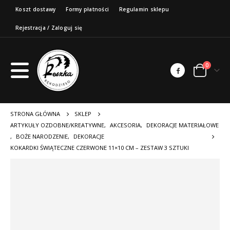
Koszt dostawy
Formy płatności
Regulamin sklepu
Rejestracja / Zaloguj się
0
STRONA GŁÓWNA
SKLEP
ARTYKUŁY OZDOBNE/KREATYWNE
,
AKCESORIA
,
DEKORACJE MATERIAŁOWE
,
BOŻE NARODZENIE
,
DEKORACJE
KOKARDKI ŚWIĄTECZNE CZERWONE 11×10 CM – ZESTAW 3 SZTUKI