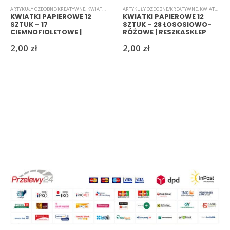
ARTYKUŁY OZDOBNE/KREATYWNE
,
KWIATKI
,
PAPIEROWE
ARTYKUŁY OZDOBNE/KREATYWNE
,
KWIATKI
,
PAP
KWIATKI PAPIEROWE 12
KWIATKI PAPIEROWE 12
SZTUK – 17
SZTUK – 28 ŁOSOSIOWO-
CIEMNOFIOLETOWE |
RÓŻOWE | RESZKASKLEP
RESZKASKLEP
2,00
zł
2,00
zł