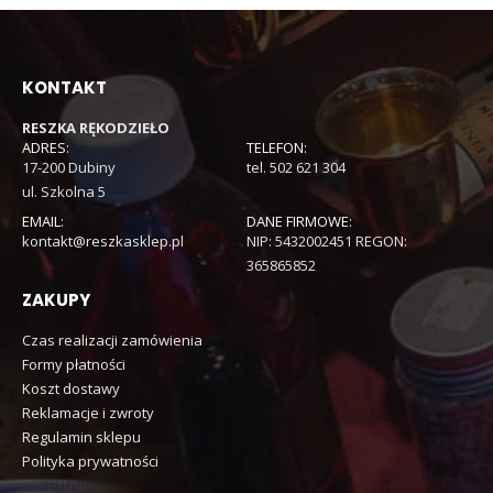
KONTAKT
RESZKA RĘKODZIEŁO
ADRES:
TELEFON:
17-200 Dubiny
tel. 502 621 304
ul. Szkolna 5
EMAIL:
DANE FIRMOWE:
kontakt@reszkasklep.pl
NIP: 5432002451 REGON:
365865852
ZAKUPY
Czas realizacji zamówienia
Formy płatności
Koszt dostawy
Reklamacje i zwroty
Regulamin sklepu
Polityka prywatności