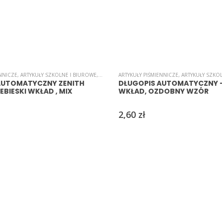
ENNICZE
ŁUGOPISY
,
ARTYKUŁY SZKOLNE I BIUROWE
,
B-I-U-R-O
ARTYKUŁY PIŚMIENNICZE
,
DŁUGOPISY
,
DŁUGOPISY
,
ARTYKUŁY SZKO
AUTOMATYCZNY ZENITH
DŁUGOPIS AUTOMATYCZNY 
EBIESKI WKŁAD , MIX
WKŁAD, OZDOBNY WZÓR
2,60
zł