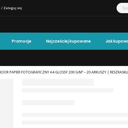
 / Zaloguj się
Promocje
Najcześciej kupowane
Jak kupow
NOOR PAPIER FOTOGRAFICZNY A4 GLOSSY 200 G/M² – 20 ARKUSZY | RESZKASKL