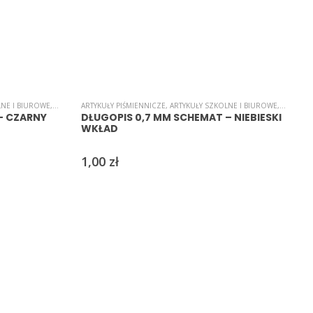
LNE I BIUROWE
,
B-I-U-R-O
ARTYKUŁY PIŚMIENNICZE
,
DŁUGOPISY
,
DŁUGOPISY
,
ARTYKUŁY SZKOLNE I BIUROWE
,
B-I-U-R-O
A
– CZARNY
DŁUGOPIS 0,7 MM SCHEMAT – NIEBIESKI
WKŁAD
1,00
zł