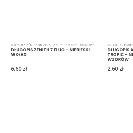
ARTYKUŁY PIŚMIENNICZE
,
ARTYKUŁY SZKOLNE I BIUROWE
,
B-I-U-R-O
ARTYKUŁY PIŚMI
,
DŁUGOPISY
,
D
DŁUGOPIS ZENITH 7 FLUO – NIEBIESKI
DŁUGOPIS 
WKŁAD
TROPIC – NI
WZORÓW
6,60
zł
2,60
zł