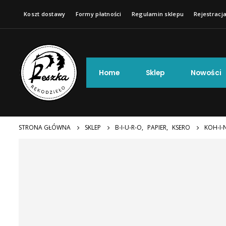
Koszt dostawy
Formy płatności
Regulamin sklepu
Rejestracja
Home
Sklep
Nowości
STRONA GŁÓWNA
SKLEP
B-I-U-R-O
,
PAPIER
,
KSERO
KOH-I-