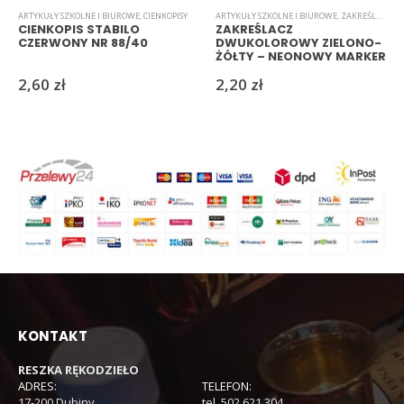
ARTYKUŁY SZKOLNE I BIUROWE
,
CIENKOPISY
ARTYKUŁY SZKOLNE I BIUROWE
,
ZAKREŚLACZE
CIENKOPIS STABILO
ZAKREŚLACZ
CZERWONY NR 88/40
DWUKOLOROWY ZIELONO-
ŻÓŁTY – NEONOWY MARKER
DO NOTATEK
2,60
zł
2,20
zł
KONTAKT
RESZKA RĘKODZIEŁO
ADRES:
TELEFON:
17-200 Dubiny
tel. 502 621 304