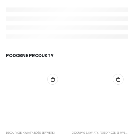
PODOBNE PRODUKTY
DECOUPAGE
,
KWIATY
,
RÓŻE
,
SERWETKI
DECOUPAGE
,
KWIATY
,
POJEDYNCZE
,
SERWETKI