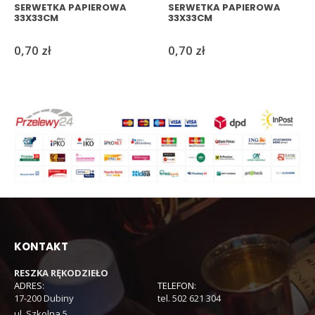
SERWETKA PAPIEROWA
SERWETKA PAPIEROWA
33X33CM
33X33CM
0,70
zł
0,70
zł
KONTAKT
RESZKA RĘKODZIEŁO
ADRES:
TELEFON:
17-200 Dubiny
tel. 502 621 304
ul. Szkolna 5