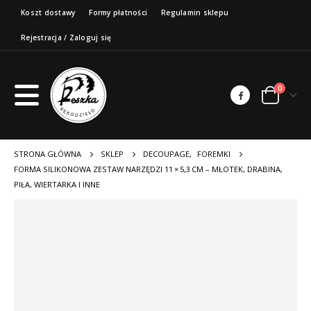
Koszt dostawy
Formy płatności
Regulamin sklepu
Rejestracja / Zaloguj się
0
STRONA GŁÓWNA
SKLEP
DECOUPAGE
,
FOREMKI
FORMA SILIKONOWA ZESTAW NARZĘDZI 11 × 5,3 CM – MŁOTEK, DRABINA,
PIŁA, WIERTARKA I INNE