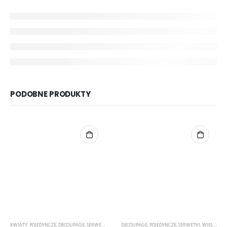
PODOBNE PRODUKTY
KWIATY
,
POJEDYNCZE
,
DECOUPAGE
,
SERWETKI
DECOUPAGE
,
POJEDYNCZE
,
SERWETKI
,
WIELKANOC