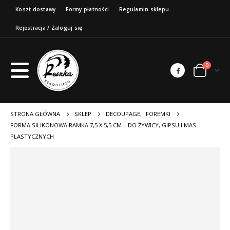
Koszt dostawy
Formy płatności
Regulamin sklepu
Rejestracja / Zaloguj się
0
STRONA GŁÓWNA
SKLEP
DECOUPAGE
,
FOREMKI
FORMA SILIKONOWA RAMKA 7,5 X 5,5 CM – DO ŻYWICY, GIPSU I MAS
PLASTYCZNYCH