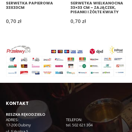
SERWETKA PAPIEROWA
SERWETKA WIELKANOCNA
33X33CM
33×33 CM – ZAJĄCZEK,
PISANKI I ŻÓŁTE KWIATY
0,70
zł
0,70
zł
KONTAKT
RESZKA RĘKODZIEŁO
ADRES:
TELEFON:
17-200 Dubiny
tel. 502 621 304
ul. Szkolna 5