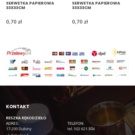
SERWETKA PAPIEROWA
SERWETKA PAPIEROWA
33X33CM
33X33CM
0,70
zł
0,70
zł
KONTAKT
RESZKA RĘKODZIEŁO
ADRES:
TELEFON:
17-200 Dubiny
tel. 502 621 304