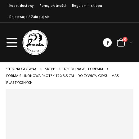
Koszt dostawy
Formy płatności
Regulamin sklepu
Rejestracja / Zaloguj się
0
STRONA GŁÓWNA
SKLEP
DECOUPAGE
,
FOREMKI
FORMA SILIKONOWA PŁOTEK 17 X 3,5 CM – DO ŻYWICY, GIPSU I MAS
PLASTYCZNYCH