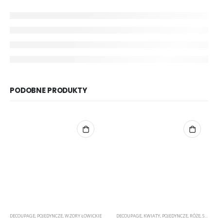
PODOBNE PRODUKTY
DECOUPAGE
,
POJEDYNCZE
,
WZORY ŁOWICKIE
DECOUPAGE
,
KWIATY
,
POJEDYNCZE
,
RÓŻE
,
SERWETKI