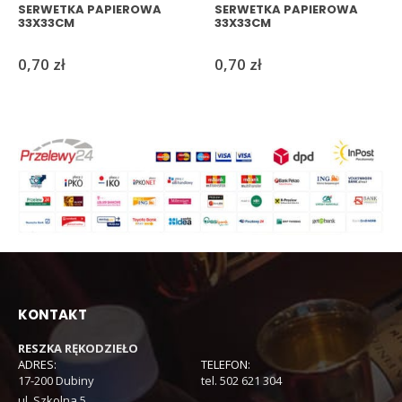
SERWETKA PAPIEROWA
SERWETKA PAPIEROWA
33X33CM
33X33CM
0,70
zł
0,70
zł
KONTAKT
RESZKA RĘKODZIEŁO
ADRES:
TELEFON:
17-200 Dubiny
tel. 502 621 304
ul. Szkolna 5