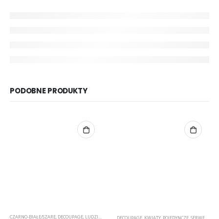
PODOBNE PRODUKTY
CZARNO-BIAŁE/SZARE
,
DECOUPAGE
,
LUDZIE
,
POJEDYNCZE
,
SERWETKI
DECOUPAGE
,
KWIATY
,
POJEDYNCZE
,
SERWETKI