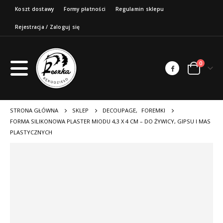
Koszt dostawy
Formy płatności
Regulamin sklepu
Rejestracja / Zaloguj się
0
STRONA GŁÓWNA
SKLEP
DECOUPAGE
,
FOREMKI
FORMA SILIKONOWA PLASTER MIODU 4,3 X 4 CM – DO ŻYWICY, GIPSU I MAS
PLASTYCZNYCH