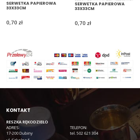
SERWETKA PAPIEROWA
SERWETKA PAPIEROWA
33X33CM
33X33CM
0,70
zł
0,70
zł
KONTAKT
RESZKA RĘKODZIEŁO
ADRES:
TELEFON:
17-200 Dubiny
tel. 502 621 304
ul. Szkolna 5