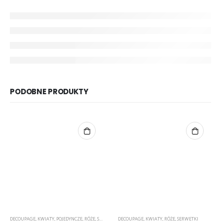
PODOBNE PRODUKTY
DECOUPAGE
,
KWIATY
,
POJEDYNCZE
,
RÓŻE
,
SERWETKI
DECOUPAGE
,
ZWIERZĘTA/NATURA
,
KWIATY
,
RÓŻE
,
SERWETKI