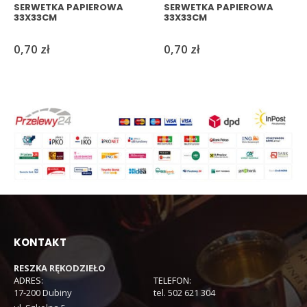
SERWETKA PAPIEROWA
SERWETKA PAPIEROWA
33X33CM
33X33CM
0,70
zł
0,70
zł
KONTAKT
RESZKA RĘKODZIEŁO
ADRES:
TELEFON:
17-200 Dubiny
tel. 502 621 304