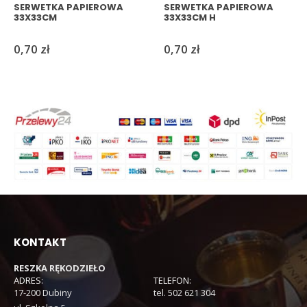
SERWETKA PAPIEROWA
SERWETKA PAPIEROWA
33X33CM
33X33CM H
0,70
zł
0,70
zł
KONTAKT
RESZKA RĘKODZIEŁO
ADRES:
TELEFON:
17-200 Dubiny
tel. 502 621 304