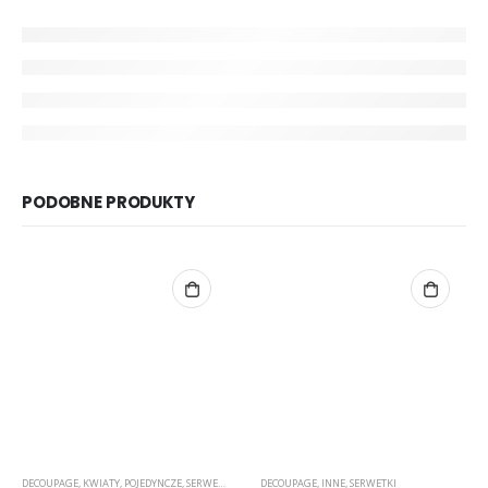
PODOBNE PRODUKTY
DECOUPAGE
,
KWIATY
,
POJEDYNCZE
,
SERWETKI
DECOUPAGE
,
INNE
,
SERWETKI