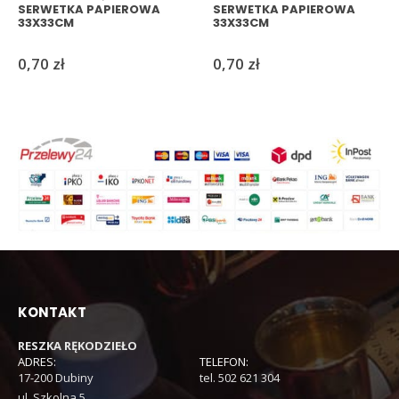
SERWETKA PAPIEROWA
SERWETKA PAPIEROWA
33X33CM
33X33CM
0,70
zł
0,70
zł
KONTAKT
RESZKA RĘKODZIEŁO
ADRES:
TELEFON:
17-200 Dubiny
tel. 502 621 304
ul. Szkolna 5