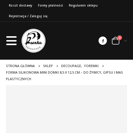
Koszt dostawy
Formy płatności
Regulamin sklepu
Rejestracja / Zaloguj się
0
STRONA GŁÓWNA
SKLEP
DECOUPAGE
,
FOREMKI
FORMA SILIKONOWA MINI DOMKI 8,5 X 12,5 CM – DO ŻYWICY, GIPSU I MAS
PLASTYCZNYCH