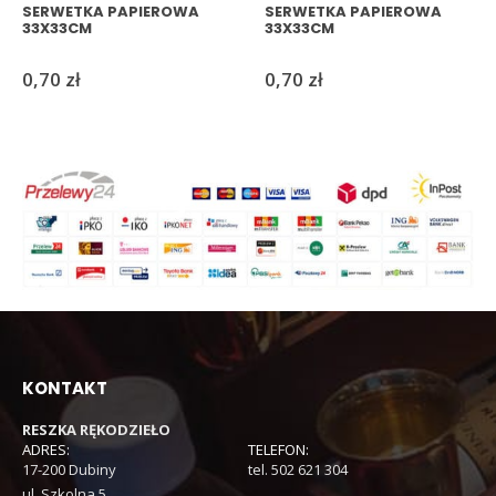
SERWETKA PAPIEROWA
SERWETKA PAPIEROWA
33X33CM
33X33CM
0,70
zł
0,70
zł
KONTAKT
RESZKA RĘKODZIEŁO
ADRES:
TELEFON:
17-200 Dubiny
tel. 502 621 304
ul. Szkolna 5