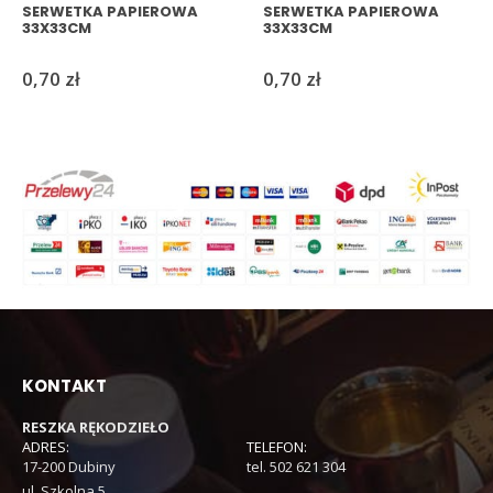
SERWETKA PAPIEROWA
SERWETKA PAPIEROWA
33X33CM
33X33CM
0,70
zł
0,70
zł
KONTAKT
RESZKA RĘKODZIEŁO
ADRES:
TELEFON:
17-200 Dubiny
tel. 502 621 304
ul. Szkolna 5