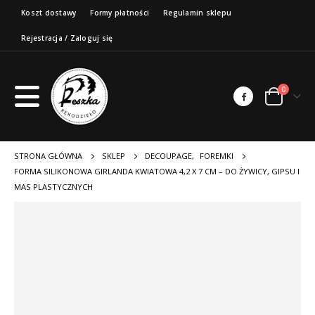
Koszt dostawy
Formy płatności
Regulamin sklepu
Rejestracja / Zaloguj się
0
STRONA GŁÓWNA
SKLEP
DECOUPAGE
,
FOREMKI
FORMA SILIKONOWA GIRLANDA KWIATOWA 4,2 X 7 CM – DO ŻYWICY, GIPSU I
MAS PLASTYCZNYCH