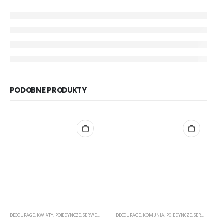
PODOBNE PRODUKTY
DECOUPAGE
,
KWIATY
,
POJEDYNCZE
,
SERWETKI
DECOUPAGE
,
KOMUNIA
,
POJEDYNCZE
,
SERWETKI