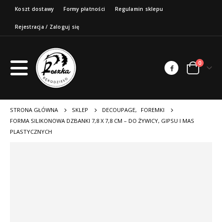
Koszt dostawy
Formy płatności
Regulamin sklepu
Rejestracja / Zaloguj się
0
STRONA GŁÓWNA
SKLEP
DECOUPAGE
,
FOREMKI
FORMA SILIKONOWA DZBANKI 7,8 X 7,8 CM – DO ŻYWICY, GIPSU I MAS
PLASTYCZNYCH