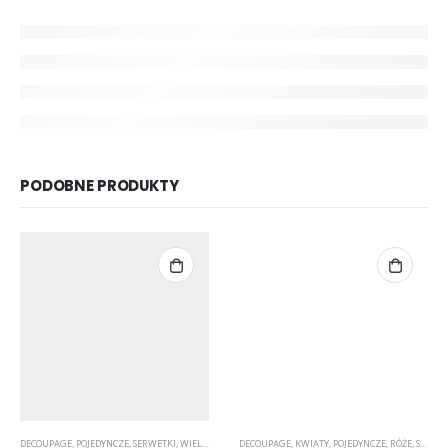
PODOBNE PRODUKTY
DECOUPAGE
,
POJEDYNCZE
,
SERWETKI
,
WIELKANOC
DECOUPAGE
,
KWIATY
,
POJEDYNCZE
,
RÓŻE
,
SERWETKI