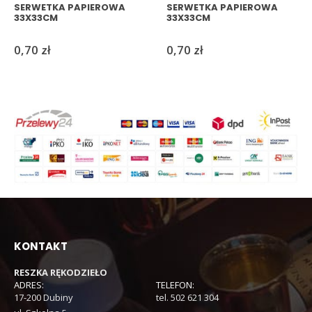
SERWETKA PAPIEROWA
SERWETKA PAPIEROWA
33X33CM
33X33CM
0,70
zł
0,70
zł
KONTAKT
RESZKA RĘKODZIEŁO
ADRES:
TELEFON:
17-200 Dubiny
tel. 502 621 304