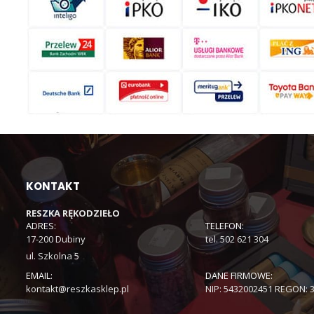
KONTAKT
RESZKA RĘKODZIEŁO
ADRES:
TELEFON:
17-200 Dubiny
tel. 502 621 304
ul. Szkolna 5
EMAIL:
DANE FIRMOWE:
kontakt@reszkasklep.pl
NIP: 5432002451 REGON: 