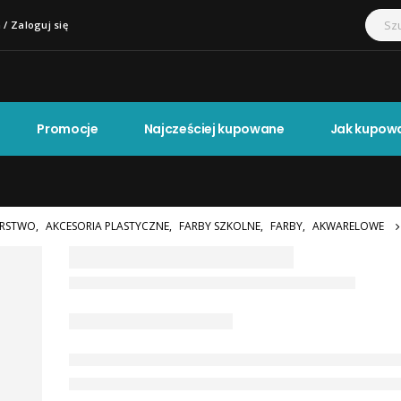
 / Zaloguj się
Promocje
Najcześciej kupowane
Jak kupow
RSTWO
,
AKCESORIA PLASTYCZNE
,
FARBY SZKOLNE
,
FARBY
,
AKWARELOWE