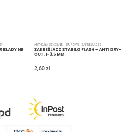
SY
ARTYKUŁY SZKOLNE I BIUROWE
,
ZAKREŚLACZE
C
R BLADY NR
ZAKREŚLACZ STABILO FLASH – ANTI DRY-
OUT, 1-3,5 MM
2,60
zł