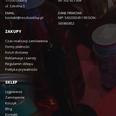
17-200 Dubiny
tel. 502 621 304
ul. Szkolna 5
EMAIL:
DANE FIRMOWE:
kontakt@reszkasklep.pl
NIP: 5432002451 REGON:
365865852
ZAKUPY
Czas realizacji zamówienia
Formy płatności
Koszt dostawy
Reklamacje i zwroty
Regulamin sklepu
Polityka prywatności
SKLEP
Logowanie
Zamówienie
Koszyk
Blog
Kontakt