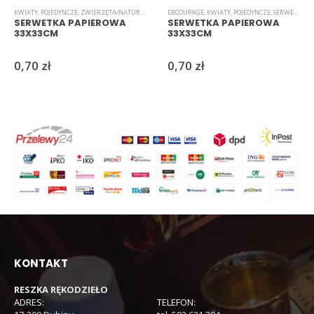
KWIATY
,
POJEDYNCZE
,
ZWIERZĘTA/NATURA
,
DECOUPAGE
DECOUPAGE
,
SERWETKI
,
KWIATY
,
POJEDYNCZE
,
SERWETKI
SERWETKA PAPIEROWA
SERWETKA PAPIEROWA
33X33CM
33X33CM
0,70
zł
0,70
zł
KONTAKT
RESZKA RĘKODZIEŁO
ADRES:
TELEFON: