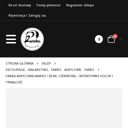
Koszt dostawy
Formy płatności
Regulamin sklepu
Rejestracja / Zaloguj się
0
STRONA GŁÓWNA
SKLEP
DECOUPAGE
,
MALARSTWO
,
FARBY
,
AKRYLOWE
,
FARBY
FARBA AKRYLOWA MARIES 120 ML CZERWONA – INTENSYWNY KOLOR I
TRWAŁOŚĆ