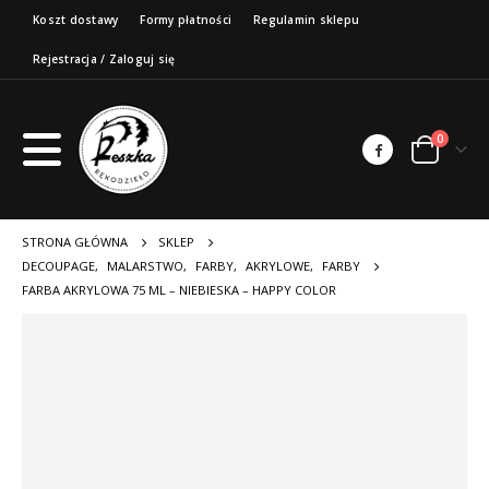
Koszt dostawy
Formy płatności
Regulamin sklepu
Rejestracja / Zaloguj się
0
STRONA GŁÓWNA
SKLEP
DECOUPAGE
,
MALARSTWO
,
FARBY
,
AKRYLOWE
,
FARBY
FARBA AKRYLOWA 75 ML – NIEBIESKA – HAPPY COLOR