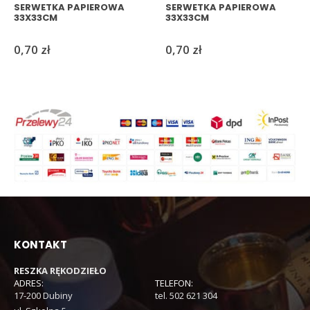
SERWETKA PAPIEROWA
SERWETKA PAPIEROWA
33X33CM
33X33CM
0,70
zł
0,70
zł
KONTAKT
RESZKA RĘKODZIEŁO
ADRES:
TELEFON:
17-200 Dubiny
tel. 502 621 304