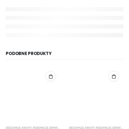
PODOBNE PRODUKTY
DECOUPAGE
,
KWIATY
,
POJEDYNCZE
,
SERWETKI
DECOUPAGE
,
KWIATY
,
POJEDYNCZE
,
SERWETKI