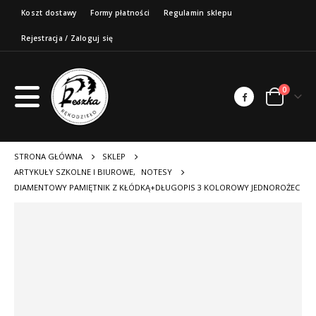
Koszt dostawy
Formy płatności
Regulamin sklepu
Rejestracja / Zaloguj się
0
STRONA GŁÓWNA
SKLEP
ARTYKUŁY SZKOLNE I BIUROWE
,
NOTESY
DIAMENTOWY PAMIĘTNIK Z KŁÓDKĄ+DŁUGOPIS 3 KOLOROWY JEDNOROŻEC