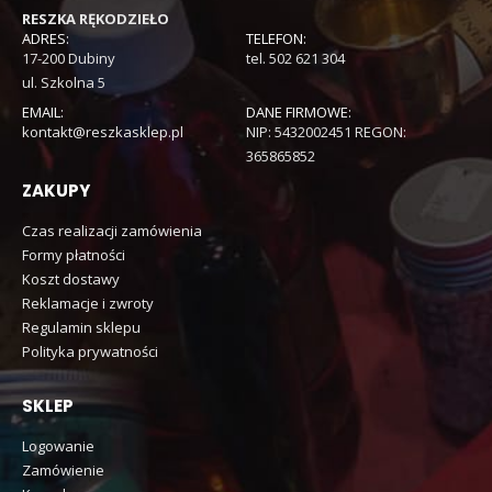
RESZKA RĘKODZIEŁO
ADRES:
TELEFON:
17-200 Dubiny
tel. 502 621 304
ul. Szkolna 5
EMAIL:
DANE FIRMOWE:
kontakt@reszkasklep.pl
NIP: 5432002451 REGON:
365865852
ZAKUPY
Czas realizacji zamówienia
Formy płatności
Koszt dostawy
Reklamacje i zwroty
Regulamin sklepu
Polityka prywatności
SKLEP
Logowanie
Zamówienie