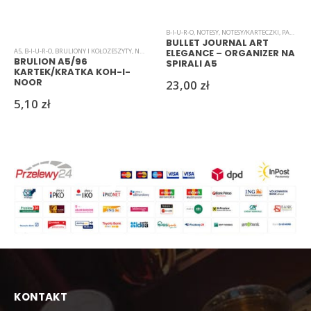
B-I-U-R-O
,
NOTESY
,
NOTESY/KARTECZKI
,
PAPIER
BULLET JOURNAL ART
A5
,
B-I-U-R-O
,
BRULIONY I KOŁOZESZYTY
,
NOTESY
,
NOTESY/KARTECZKI
,
PAPIER
,
ZESZYTY I SEGREGATO
ELEGANCE – ORGANIZER NA
BRULION A5/96
SPIRALI A5
KARTEK/KRATKA KOH-I-
NOOR
23,00
zł
5,10
zł
KONTAKT